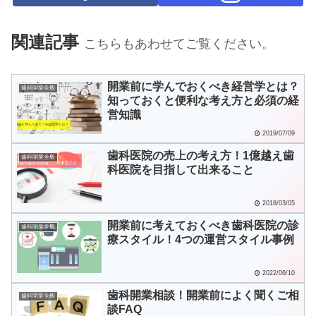
関連記事
こちらもあわせてご覧ください。
開業前に学んでおくべき経営学とは？
歯科開業全般
知っておくと便利な考え方と必須の経
営知識
2019/07/09
歯科医院の売上の考え方！1億越え歯
歯科開業全般
科医院を目指して出来ること
2018/03/05
開業前に考えておくべき歯科医院の診
歯科開業全般
療スタイル！4つの運営スタイル事例
2022/06/10
歯科開業相談！開業前によく聞くご相
歯科開業全般
談FAQ