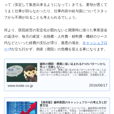
って（安定して集患出来るようになって）きても、要領が悪くて
うまく仕事が回らなかったり、仕事内容や給与面についてスタッ
フから不満が出ることも考えられるでしょう。
何より、医院経営の安定化が図れないと開業時に借りた事業資金
の返済や、毎月の家賃・光熱費・人件費・材料費・機材のリース
代などといった経費の支払が滞り、最悪の場合、
キャッシュフロ
ー
が立ち行かず、倒産（廃院）の危機を迎える事になります。
歯科の廃院・廃業に追い込まれる3つのパターンから
学ぶ！失敗しない...
厳しい状況の中、廃業に追い込まれるパターンから学べることは
何なのか？歯科医院が廃院に追い込まれる理由としては、主に3
つのパターンが考えられます。（１）開業場所、立地選定を見誤
った（２）開業資金投資額が大きすぎた（３）腕さえよければ成
功できるという甘い考え。以上の３つです。
2016/06/17
www.insite.co.jp
【保存版】歯科医院のキャッシュフローの考え方と計
算方法
キャッシュフローを把握することについては、歯科医院の経営指
標として、とても重要です。今回は、その歯科医院のキャッシュ
フローの考え方について解説します。キャッシュフローとは現金