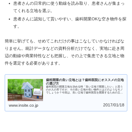
患者さんの日常的に使う動線を読み取り、患者さんが集まっ
てくれる立地を選ぶ。
患者さんに認知して貰いやすい、歯科開業OKな空き物件を探
す。
簡単に挙げても、せめてこれだけの事はこなしていかなければな
りません。統計データなどの資料分析だけでなく、実地に赴き周
辺の動線や商業特性なども把握し、その上で集患できる立地と物
件を選定する必要があります。
歯科開業の良い立地とは？歯科医院にオススメの立地
の選び方
歯科医院の開業立地を決める時「良い立地で開業したい」と思う
のが人の常ですが、その良い立地や良い物件とはどのようなモノ
でしょうか？今回は、良い立地で歯科医院を開業するための立地
選びのポイントを紹介します。先生に合った良い立地とは何でし
ょうか？
2017/01/18
www.insite.co.jp