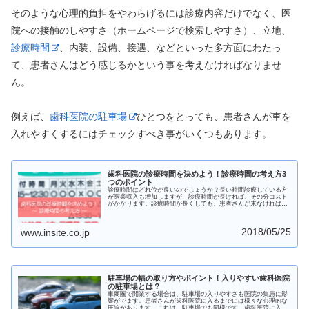
そのような心理的負担をやわらげるには診療内容だけでなく、医
院への接触のしやすさ（ホームページで検索しやすさ）、立地、
診療時間
、内装、設備、接遇、などといった多方面にわたっ
て、患者さんはどう感じるかという事を考えなければなりませ
ん。
例えば、
歯科医院の駐車場
ひとつをとっても、患者さんが車を
入れやすくするにはチェックすべき事がいくつもあります。
歯科医院の診療時間を決めよう！診療時間の考え方3
つのポイント
診療時間はどれ位が良いのでしょうか？長い時間診療している方
が医業収入も増加しますが、診療時間が長ければ、その分コスト
がかかります。診療時間が長くしても、患者さんが来なければ、
医業収入は増えません。診療時間の設定の仕方について解説しま
す。
2018/05/25
www.insite.co.jp
駐車場の幅の取り方やポイント！入りやすい歯科医院
の駐車場とは？
車商圏で開業する場合は、駐車場の入りやすさも医院の集患に影
響がでます。患者さんが歯科医院に入るまでには様々な心理的な
圧迫があります。これは、駐車場でも同様です。歯科医院に入り