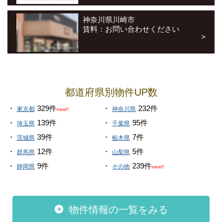
神奈川県川崎市
賃料：お問い合わせください
都道府県別物件UP数
329件
232件
東京都
神奈川県
new!!
139件
95件
埼玉県
千葉県
39件
7件
茨城県
栃木県
12件
5件
群馬県
山梨県
9件
239件
静岡県
その他
new!!
物件情報の一覧をみる