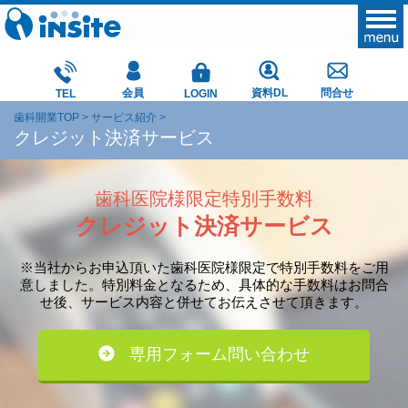
会員
資料DL
問合せ
TEL
LOGIN
歯科開業TOP
サービス紹介
クレジット決済サービス
歯科医院様限定特別手数料
クレジット決済サービス
※当社からお申込頂いた歯科医院様限定で特別手数料をご用
意しました。
特別料金となるため、具体的な手数料はお問合
せ後、サービス内容と併せてお伝えさせて頂きます。
専用フォーム問い合わせ