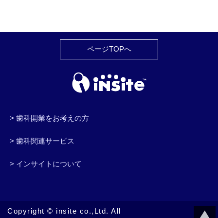
ページTOPへ
歯科開業をお考えの方
歯科関連サービス
歯科開業について
歯科開業セミナー
歯科向け物件情報
歯科開業トピックス
歯科医院開業事例
歯科業者一括デモ
インサイトについて
歯科関連サービスTOP
開業コンサルティング
開業候補地の診療圏分析
クレジット決済サービス
デンタルポンタ
特典満載の会員登録
資料請求
企業情報
コンサルタント紹介
新着情報
採用情報
Copyright © insite co.,Ltd. All