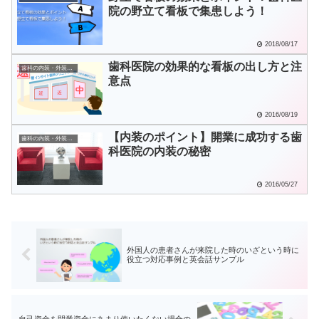
院の野立て看板で集患しよう！
2018/08/17
歯科医院の効果的な看板の出し方と注
歯科の内装・外装・看板
意点
2016/08/19
【内装のポイント】開業に成功する歯
歯科の内装・外装・看板
科医院の内装の秘密
2016/05/27
外国人の患者さんが来院した時のいざという時に
役立つ対応事例と英会話サンプル
自己資金を開業資金にあまり使いたくない場合の