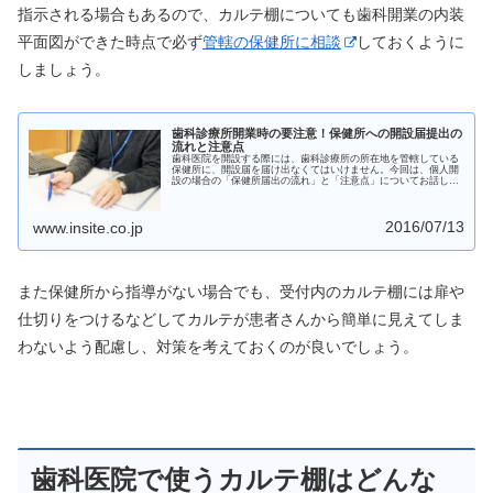
指示される場合もあるので、カルテ棚についても歯科開業の内装
平面図ができた時点で必ず
管轄の保健所に相談
しておくように
しましょう。
歯科診療所開業時の要注意！保健所への開設届提出の
流れと注意点
歯科医院を開設する際には、歯科診療所の所在地を管轄している
保健所に、開設届を届け出なくてはいけません。今回は、個人開
設の場合の「保健所届出の流れ」と「注意点」についてお話しし
ます。保健所届出の流れと基本を抑えておこう！開設届の最大の
注意点とポイントとは？
2016/07/13
www.insite.co.jp
また保健所から指導がない場合でも、受付内のカルテ棚には扉や
仕切りをつけるなどしてカルテが患者さんから簡単に見えてしま
わないよう配慮し、対策を考えておくのが良いでしょう。
歯科医院で使うカルテ棚はどんな