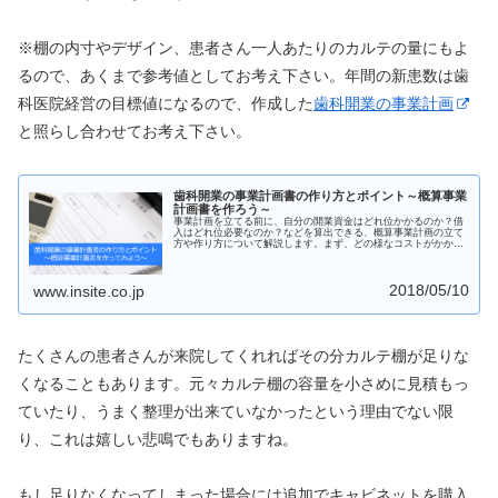
※棚の内寸やデザイン、患者さん一人あたりのカルテの量にもよ
るので、あくまで参考値としてお考え下さい。年間の新患数は歯
科医院経営の目標値になるので、作成した
歯科開業の事業計画
と照らし合わせてお考え下さい。
歯科開業の事業計画書の作り方とポイント～概算事業
計画書を作ろう～
事業計画を立てる前に、自分の開業資金はどれ位かかるのか？借
入はどれ位必要なのか？などを算出できる、概算事業計画の立て
方や作り方について解説します。まず、どの様なコストがかかっ
てくるのかを考えてそこから月々の返済額を算出します。
2018/05/10
www.insite.co.jp
たくさんの患者さんが来院してくれればその分カルテ棚が足りな
くなることもあります。元々カルテ棚の容量を小さめに見積もっ
ていたり、うまく整理が出来ていなかったという理由でない限
り、これは嬉しい悲鳴でもありますね。
もし足りなくなってしまった場合には追加でキャビネットを購入