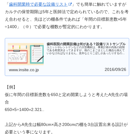
「
歯科開業時で必要な設備リスト
」でも簡単に触れていますが
カルテの保管期限は5年と医師法で定められているので、これを考
え合わせると、先ほどの棚条件であれば「年間の目標新患数×5年
÷1400」（※）で必要な棚数が暫定的にわかります。
歯科医院の開業設備は何がある？設備リストサンプル
ユニットやレントゲンなどの大型機材は、事業計画や内装の段階
である程度決まってきますが、他のこまごまとした備品も揃えて
いかなければなりません。意外なとりこぼしがあったりするの
で、何が必要なのか歯科医院の場所別に設備リストをまとめまし
た。
2016/09/26
www.insite.co.jp
【例】
仮に年間の目標新患数を650と定め開業しようと考えたA先生の場
合
650×5÷1400=2.321..
上記からA先生は幅80cm×高さ200cmの棚を3台設置出来る設計が
必要という事になります。