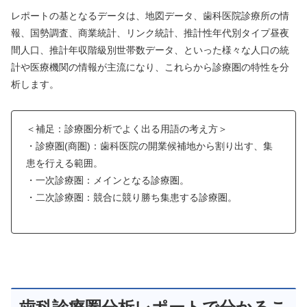
レポートの基となるデータは、地図データ、歯科医院診療所の情
報、国勢調査、商業統計、リンク統計、推計性年代別タイプ昼夜
間人口、推計年収階級別世帯数データ、といった様々な人口の統
計や医療機関の情報が主流になり、これらから診療圏の特性を分
析します。
＜補足：診療圏分析でよく出る用語の考え方＞
・診療圏(商圏)：歯科医院の開業候補地から割り出す、集
患を行える範囲。
・一次診療圏：メインとなる診療圏。
・二次診療圏：競合に競り勝ち集患する診療圏。