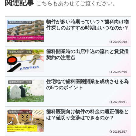
関連記事
こちらもあわせてご覧ください。
物件が多い時期っていつ？歯科向け物
開業地の物件・立地
件探しのおすすめ時期はいつなのか？
2019/01/15
歯科開業時の出店申込の流れと賃貸借
開業地の物件・立地
契約の注意点
2022/07/10
住宅地で歯科医院開業を成功させる為
開業地の物件・立地
の5つのポイント
2021/10/11
歯科医院向け物件の料金の適正価格と
開業地の物件・立地
は？値切り交渉はできるのか？
2018/12/17