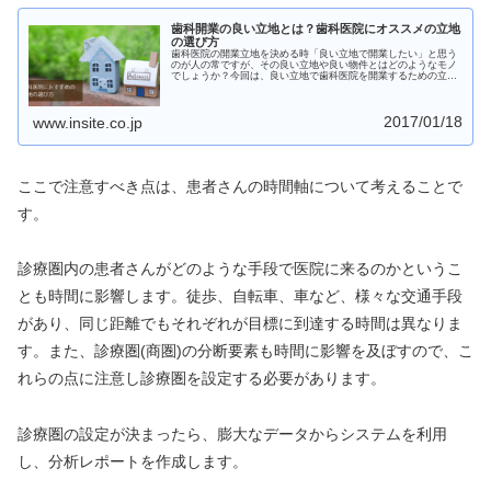
歯科開業の良い立地とは？歯科医院にオススメの立地
の選び方
歯科医院の開業立地を決める時「良い立地で開業したい」と思う
のが人の常ですが、その良い立地や良い物件とはどのようなモノ
でしょうか？今回は、良い立地で歯科医院を開業するための立地
選びのポイントを紹介します。先生に合った良い立地とは何でし
ょうか？
2017/01/18
www.insite.co.jp
ここで注意すべき点は、患者さんの時間軸について考えることで
す。
診療圏内の患者さんがどのような手段で医院に来るのかというこ
とも時間に影響します。徒歩、自転車、車など、様々な交通手段
があり、同じ距離でもそれぞれが目標に到達する時間は異なりま
す。また、診療圏(商圏)の分断要素も時間に影響を及ぼすので、こ
れらの点に注意し診療圏を設定する必要があります。
診療圏の設定が決まったら、膨大なデータからシステムを利用
し、分析レポートを作成します。