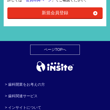
新規会員登録
ページTOPへ
歯科開業をお考えの方
歯科関連サービス
歯科開業について
歯科開業セミナー
歯科向け物件情報
歯科開業トピックス
歯科医院開業事例
歯科業者一括デモ
インサイトについて
歯科関連サービスTOP
開業コンサルティング
開業候補地の診療圏分析
クレジット決済サービス
デンタルポンタ
特典満載の会員登録