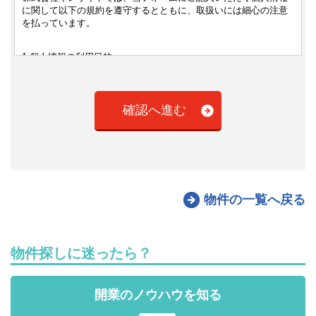
に関して以下の規約を遵守するとともに、取扱いには細心の注意
を払っています。
1.個人情報の利用目的
・インサイトが提供する事業のため
・既存商品およびサービスの提供、改善・改良、新規サービス思
案のため
・商品およびサービスに関連した情報などをご送付するため
2.第三者への提供について
株式会社インサイトは、あらかじめご本人の同意を得ないで、個
人情報を第三者に提供しません。ただし、次に掲げる場合は、あ
らかじめご本人の同意を得ないで、個人情報を第三者に提供する
ことがあります。
物件の一覧へ戻る
2.(1)大量の個人情報を広く一般に提供する為、本人の同意を得る
事が困難な場合であって、次に示す事項又はそれと同等以上の内
容の事項を、あらかじめ、本人に通知し、又はそれに代わる同等
物件探しに迷ったら？
の措置を講じているとき。
・第三者への提供を利用目的とする事
・第三者に提供される個人情報の項目
開業のノウハウを知る
・第三者への提供の手段又は方法
・本人の求めに応じて当該本人が識別される個人情報の第三者へ