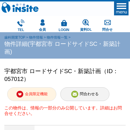
会員
資料DL
問合せ
TEL
LOGIN
歯科開業TOP
物件情報
物件情報一覧
物件詳細(宇都宮市 ロードサイドSC・新築計
画)
宇都宮市 ロードサイドSC・新築計画（ID：
057012）
会員限定機能
問合わせる
この物件は、情報の一部分のみ公開しています。詳細はお問
合せください。