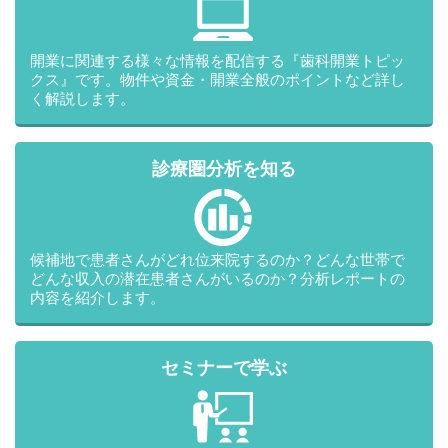
の提供停止する事
・取得方法
開業に関連する様々な情報を配信する『歯科開業トピッ
2.(2)法人その他の団体に関する情報に含まれる当該法人その他の
クス』です。物件や資金・開業全般のポイントなど詳し
団体の役員及び株主に関する情報であって、かつ、法令に基づき
く解説します。
又は本人若しくは当該法人その他の団体自らによって公開又は公
表された情報を提供する場合であって、2.（１）で示す事項又は
それと同等以上の内容の事項を、あらかじめ、本人に通知し、又
は本人が容易に知り得る状態に置いている時。
診療圏分析を知る
2.(3)特定した利用目的の達成に必要な範囲内において、個人情報
の取扱いの全部又は一部を委託するとき。
2.(4)合弁その他の事由による事業の承継に伴って個人情報を提供
候補地で患者さんがどれ位来院するのか？どんな世帯で
する場合であって、承継前の利用目的の範囲内で当該個人情報を
どんな収入の潜在患者さんがいるのか？分析レポートの
取扱う時。
内容を紹介します。
2.(5)個人情報を特定の者との間で共同して利用する場合であっ
て、次に示す事項又はそれと同等以上の内容の事項を、あらかじ
め、本人に通知し、又は本人が容易に知り得る状態に置いている
セミナーで学ぶ
とき。
・共同して利用すること
・共同して利用される個人情報の項目
・共同して利用する者の範囲
・共同して利用する者の利用目的