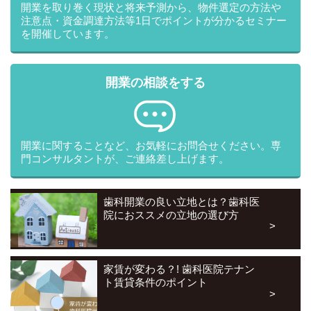
開業を取り巻く現状と将来予測から、物件選定の方法や
・共同して利用する個人情報の管理について責任を有する者の氏
注意点・資金調達方法等1日でポイントが分かるセミナー
名又は名称
を開催しています。
・取得方法
2.(6)法令に基づく場合
開業の相談をする
2.(7)人の生命、身体または財産の保護のために必要がある場合で
あって、ご本人の同意を得ることが困難であるとき
2.(8)公衆衛生の向上または児童の健全な育成の推進のために必要
がある場合であって、ご本人の同意を得ることが困難であるとき
開業に関することなど、お気軽にお問合せください。専
門コンサルタントが、ご連絡差し上げます。
2.(9)国の機関もしくは地方公共団体またはその委託を受けた者が
法令の定める事務を遂行することに対して協力する必要がある場
合であって、ご本人の同意を得ることにより当該事務の遂行に支
歯科開業の良い立地とは？歯科医
障を及ぼすおそれがあるとき
院におススメの立地の選び方
3.委託先について
株式会社インサイトは、個人情報の取扱いの全部又は一部を業者
等に委託する場合、十分な個人情報の保護水準を満たしている業
家賃が変わる？! 歯科医院テナン
者等を選定し、委託する個人情報の安全管理が図られるよう委託
ト賃貸条件のポイント
を受けたものに対する必要かつ適切な監督を行います。