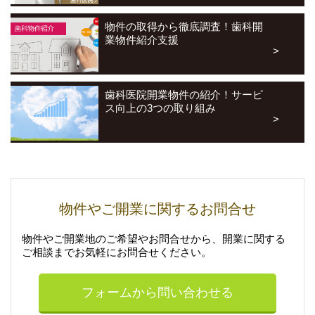
4.登録情報の開示・訂正について
株式会社インサイトは、皆さまの個人情報をできるだけ正確かつ
物件の取得から徹底調査！歯科開
最新の内容で管理します。皆さまからお申し出があったときは、
業物件紹介支援
法令の規定によって特別の手続きが定められている場合を除き本
人に対し遅滞なく書面によって開示いたします。
また、内容が正確でないなどのお申し出があったときは、その内
歯科医院開業物件の紹介！サービ
容を確認し必要に応じて登録情報の追加・変更・訂正または削除
ス向上の3つの取り組み
（退会）等を遅滞なく行います。
ただし、個人情報を削除すると提供できない商品・サービスが発
生する場合があります。お問い合わせは、株式会社インサイト・
個人情報管理責任者までご連絡お願いいたします。
5.クッキー等の自動的に収集する情報について
物件やご開業に関するお問合せ
株式会社インサイトのWebサイトや各種ネットサービスでは、皆
さまのアクセス情報を、IPアドレス、クッキー、Webビーコンな
どを手がかりにして自動的に収集することがあります。収集した
物件やご開業地のご希望やお問合せから、開業に関する
情報は主に、アクセス状況を把握して利用したり、サイトやサー
ご相談まで
お気軽にお問合せください。
ビスをよりよく管理したりするのに利用します。
具体的に株式会社インサイトは、主として下記の目的でアクセス
フォームから問い合わせる
情報を利用します。
・ご利用者の皆さまの商品閲覧・購入を追跡するため