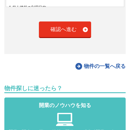
1.個人情報の利用目的
・インサイトが提供する事業のため
・既存商品およびサービスの提供、改善・改良、新規サービス思
案のため
・商品およびサービスに関連した情報などをご送付するため
2.第三者への提供について
株式会社インサイトは、あらかじめご本人の同意を得ないで、個
人情報を第三者に提供しません。ただし、次に掲げる場合は、あ
らかじめご本人の同意を得ないで、個人情報を第三者に提供する
ことがあります。
物件の一覧へ戻る
2.(1)大量の個人情報を広く一般に提供する為、本人の同意を得る
事が困難な場合であって、次に示す事項又はそれと同等以上の内
容の事項を、あらかじめ、本人に通知し、又はそれに代わる同等
物件探しに迷ったら？
の措置を講じているとき。
・第三者への提供を利用目的とする事
・第三者に提供される個人情報の項目
開業のノウハウを知る
・第三者への提供の手段又は方法
・本人の求めに応じて当該本人が識別される個人情報の第三者へ
の提供停止する事
・取得方法