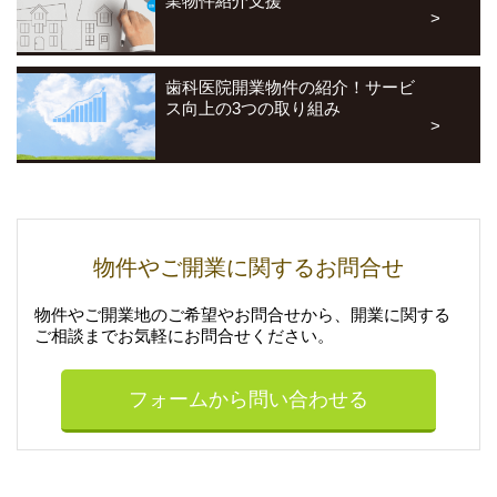
業物件紹介支援
法令の規定によって特別の手続きが定められている場合を除き本
人に対し遅滞なく書面によって開示いたします。
また、内容が正確でないなどのお申し出があったときは、その内
歯科医院開業物件の紹介！サービ
容を確認し必要に応じて登録情報の追加・変更・訂正または削除
ス向上の3つの取り組み
（退会）等を遅滞なく行います。
ただし、個人情報を削除すると提供できない商品・サービスが発
生する場合があります。お問い合わせは、株式会社インサイト・
個人情報管理責任者までご連絡お願いいたします。
5.クッキー等の自動的に収集する情報について
物件やご開業に関するお問合せ
株式会社インサイトのWebサイトや各種ネットサービスでは、皆
さまのアクセス情報を、IPアドレス、クッキー、Webビーコンな
どを手がかりにして自動的に収集することがあります。収集した
物件やご開業地のご希望やお問合せから、開業に関する
情報は主に、アクセス状況を把握して利用したり、サイトやサー
ご相談まで
お気軽にお問合せください。
ビスをよりよく管理したりするのに利用します。
具体的に株式会社インサイトは、主として下記の目的でアクセス
フォームから問い合わせる
情報を利用します。
・ご利用者の皆さまの商品閲覧・購入を追跡するため
・ご利用者の皆さまが会員制サービスを利用される際、毎回パス
ワードを入力しなくてもすむようにするため
・Webサイトや電子メールなどの内容を利用者の皆さまがより満