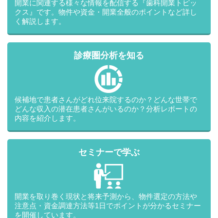
開業に関連する様々な情報を配信する『歯科開業トピッ
2.(2)法人その他の団体に関する情報に含まれる当該法人その他の
クス』です。物件や資金・開業全般のポイントなど詳し
団体の役員及び株主に関する情報であって、かつ、法令に基づき
く解説します。
又は本人若しくは当該法人その他の団体自らによって公開又は公
表された情報を提供する場合であって、2.（１）で示す事項又は
それと同等以上の内容の事項を、あらかじめ、本人に通知し、又
は本人が容易に知り得る状態に置いている時。
診療圏分析を知る
2.(3)特定した利用目的の達成に必要な範囲内において、個人情報
の取扱いの全部又は一部を委託するとき。
2.(4)合弁その他の事由による事業の承継に伴って個人情報を提供
候補地で患者さんがどれ位来院するのか？どんな世帯で
する場合であって、承継前の利用目的の範囲内で当該個人情報を
どんな収入の潜在患者さんがいるのか？分析レポートの
取扱う時。
内容を紹介します。
2.(5)個人情報を特定の者との間で共同して利用する場合であっ
て、次に示す事項又はそれと同等以上の内容の事項を、あらかじ
め、本人に通知し、又は本人が容易に知り得る状態に置いている
セミナーで学ぶ
とき。
・共同して利用すること
・共同して利用される個人情報の項目
・共同して利用する者の範囲
・共同して利用する者の利用目的
開業を取り巻く現状と将来予測から、物件選定の方法や
・共同して利用する個人情報の管理について責任を有する者の氏
注意点・資金調達方法等1日でポイントが分かるセミナー
名又は名称
を開催しています。
・取得方法