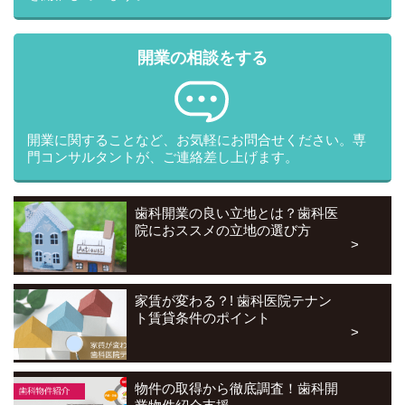
2.(6)法令に基づく場合
開業の相談をする
2.(7)人の生命、身体または財産の保護のために必要がある場合で
あって、ご本人の同意を得ることが困難であるとき
2.(8)公衆衛生の向上または児童の健全な育成の推進のために必要
がある場合であって、ご本人の同意を得ることが困難であるとき
開業に関することなど、お気軽にお問合せください。専
門コンサルタントが、ご連絡差し上げます。
2.(9)国の機関もしくは地方公共団体またはその委託を受けた者が
法令の定める事務を遂行することに対して協力する必要がある場
合であって、ご本人の同意を得ることにより当該事務の遂行に支
歯科開業の良い立地とは？歯科医
障を及ぼすおそれがあるとき
院におススメの立地の選び方
3.委託先について
株式会社インサイトは、個人情報の取扱いの全部又は一部を業者
等に委託する場合、十分な個人情報の保護水準を満たしている業
家賃が変わる？! 歯科医院テナン
者等を選定し、委託する個人情報の安全管理が図られるよう委託
ト賃貸条件のポイント
を受けたものに対する必要かつ適切な監督を行います。
4.登録情報の開示・訂正について
株式会社インサイトは、皆さまの個人情報をできるだけ正確かつ
物件の取得から徹底調査！歯科開
最新の内容で管理します。皆さまからお申し出があったときは、