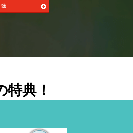
登録
の特典！