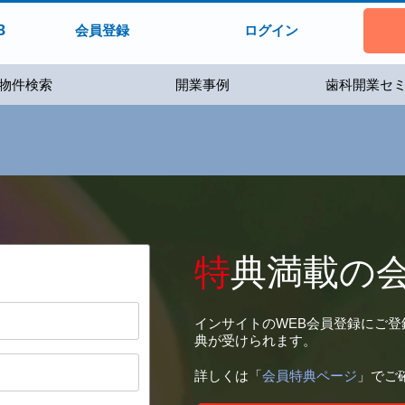
8
会員登録
ログイン
物件検索
開業事例
歯科開業セ
特
典満載の
インサイトのWEB会員登録にご
典が受けられます。
詳しくは「
会員特典ページ
」でご