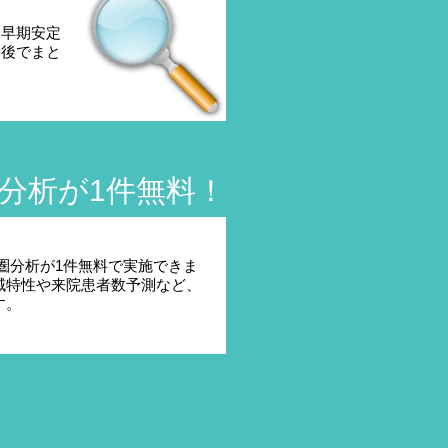
、早期安定
を後でまと
分析が1件無料！
圏分析が1件無料で実施できま
。地域特性や来院患者数予測など、
す。