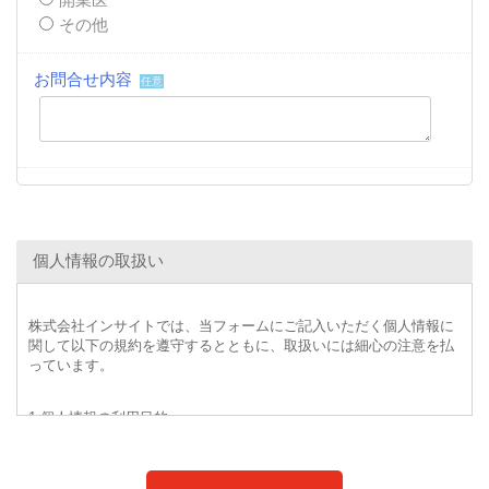
その他
お問合せ内容
任意
個人情報の取扱い
株式会社インサイトでは、当フォームにご記入いただく個人情報に
関して以下の規約を遵守するとともに、取扱いには細心の注意を払
っています。
1.個人情報の利用目的
・インサイトが提供する事業のため
・既存商品およびサービスの提供、改善・改良、新規サービス思案
のため