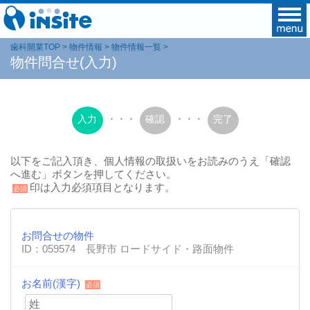
歯科開業TOP
物件情報
物件情報一覧
物件問合せ(入力)
入力
・・・
確認
・・・
完了
以下をご記入頂き、個人情報の取扱いをお読みのうえ「確認
へ進む」ボタンを押してください。
印は入力必須項目となります。
必須
お問合せの物件
ID：059574 長野市 ロードサイド・路面物件
お名前(漢字)
必須