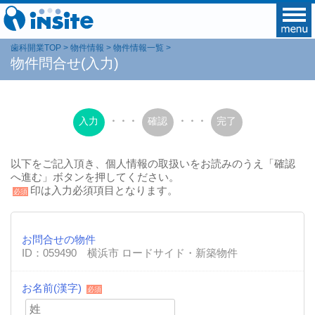
歯科開業TOP
物件情報
物件情報一覧
物件問合せ(入力)
入力
・・・
確認
・・・
完了
以下をご記入頂き、個人情報の取扱いをお読みのうえ「確認
へ進む」ボタンを押してください。
印は入力必須項目となります。
必須
お問合せの物件
ID：059490 横浜市 ロードサイド・新築物件
お名前(漢字)
必須