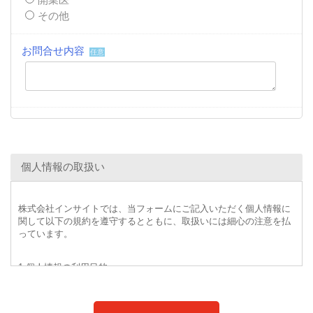
その他
お問合せ内容
任意
個人情報の取扱い
株式会社インサイトでは、当フォームにご記入いただく個人情報に
関して以下の規約を遵守するとともに、取扱いには細心の注意を払
っています。
1.個人情報の利用目的
・インサイトが提供する事業のため
・既存商品およびサービスの提供、改善・改良、新規サービス思案
のため