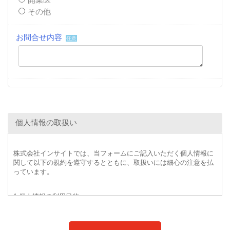
その他
お問合せ内容
任意
個人情報の取扱い
株式会社インサイトでは、当フォームにご記入いただく個人情報に
関して以下の規約を遵守するとともに、取扱いには細心の注意を払
っています。
1.個人情報の利用目的
・インサイトが提供する事業のため
・既存商品およびサービスの提供、改善・改良、新規サービス思案
のため