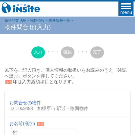
歯科開業TOP
物件情報
物件情報一覧
物件問合せ(入力)
入力
・・・
確認
・・・
完了
以下をご記入頂き、個人情報の取扱いをお読みのうえ「確認
へ進む」ボタンを押してください。
印は入力必須項目となります。
必須
お問合せの物件
ID：059488 相模原市 駅近・路面物件
お名前(漢字)
必須