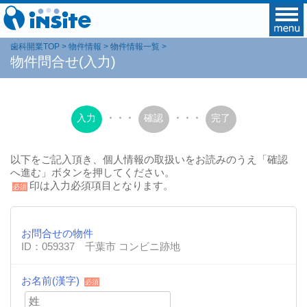
歯科開業TOP
物件情報
物件情報一覧
物件問合せ(入力)
入力
・・・
確認
・・・
完了
以下をご記入頂き、個人情報の取扱いをお読みのうえ「確認
へ進む」ボタンを押してください。
印は入力必須項目となります。
必須
お問合せの物件
ID：059337 千葉市 コンビニ跡地
お名前(漢字)
必須