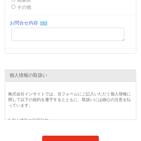
その他
お問合せ内容
任意
個人情報の取扱い
株式会社インサイトでは、当フォームにご記入いただく個人情報に
関して以下の規約を遵守するとともに、取扱いには細心の注意を払
っています。
1.個人情報の利用目的
・インサイトが提供する事業のため
・既存商品およびサービスの提供、改善・改良、新規サービス思案
のため