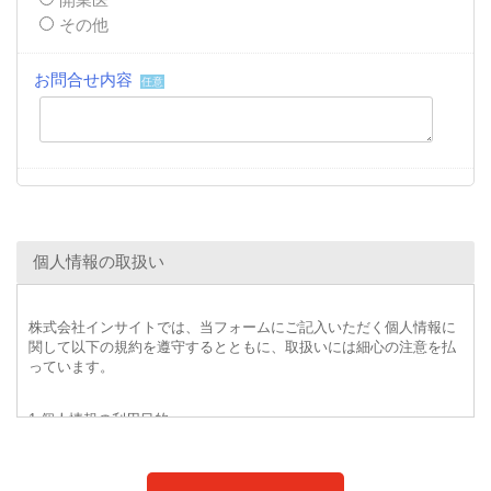
その他
お問合せ内容
任意
個人情報の取扱い
株式会社インサイトでは、当フォームにご記入いただく個人情報に
関して以下の規約を遵守するとともに、取扱いには細心の注意を払
っています。
1.個人情報の利用目的
・インサイトが提供する事業のため
・既存商品およびサービスの提供、改善・改良、新規サービス思案
のため