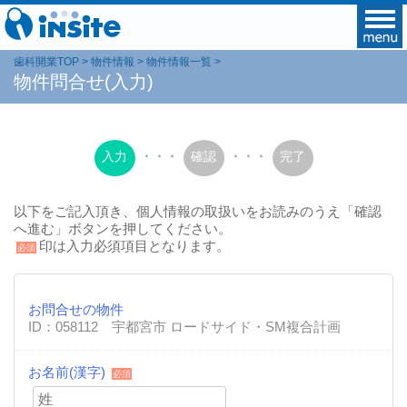
歯科開業TOP
物件情報
物件情報一覧
物件問合せ(入力)
入力
・・・
確認
・・・
完了
以下をご記入頂き、個人情報の取扱いをお読みのうえ「確認
へ進む」ボタンを押してください。
印は入力必須項目となります。
必須
お問合せの物件
ID：058112 宇都宮市 ロードサイド・SM複合計画
お名前(漢字)
必須